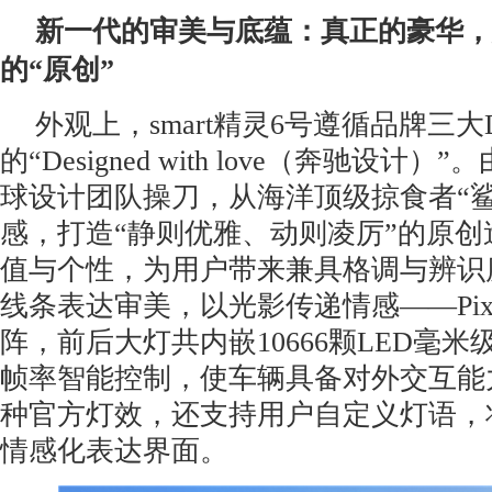
新一代的审美与底蕴：真正的豪华，
的
“
原创
”
外观上，smart精灵6号遵循品牌三大
的“Designed with love（奔驰设计
球设计团队操刀，从海洋顶级掠食者“鲨
感，打造“静则优雅、动则凌厉”的原
值与个性，为用户带来兼具格调与辨识
线条表达审美，以光影传递情感——Pixe
阵，前后大灯共内嵌10666颗LED毫
帧率智能控制，使车辆具备对外交互能
种官方灯效，还支持用户自定义灯语，
情感化表达界面。