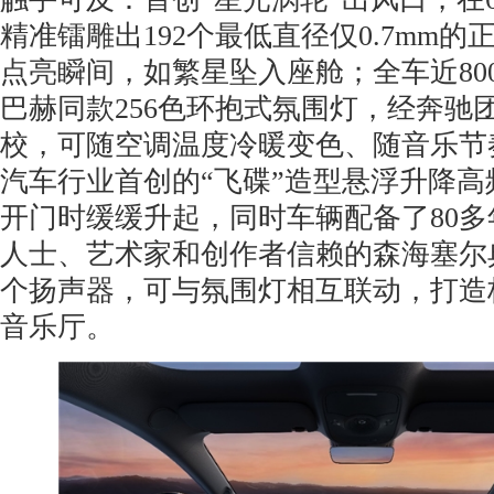
精准镭雕出192个最低直径仅0.7mm的
点亮瞬间，如繁星坠入座舱；全车近80
巴赫同款256色环抱式氛围灯，经奔驰团
校，可随空调温度冷暖变色、随音乐节
汽车行业首创的“飞碟”造型悬浮升降
开门时缓缓升起，同时车辆配备了80
人士、艺术家和创作者信赖的森海塞尔
个扬声器，可与氛围灯相互联动，打造
音乐厅。