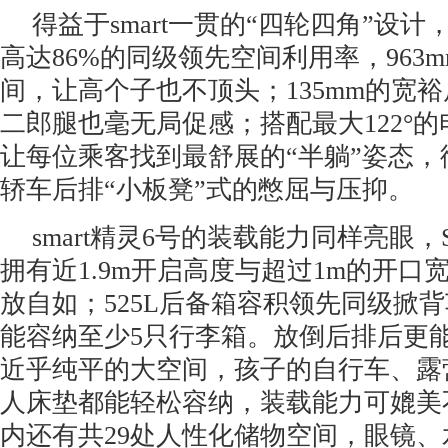
得益于smart一贯的“四轮四角”设计，
高达86%的同级领先空间利用率，963
间，让高个子也不顶头；135mm的宽
二郎腿也毫无局促感；搭配最大122°
让每位乘客找到最舒展的“半躺”姿态
轿车后排“小板凳”式的憋屈与压抑。
smart精灵6号的装载能力同样亮眼
拥有近1.9m开启高度与超过1m的开口
放自如；525L后备箱容积领先同级掀
能容纳至少5只行李箱。放倒后排后更
近乎纯平的大空间，孩子的自行车、露
人床垫都能轻松容纳，装载能力可媲美
内还有共29处人性化储物空间，眼镜