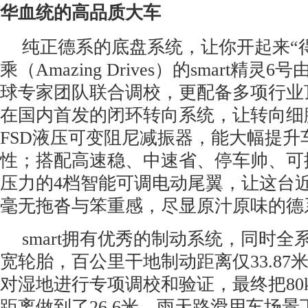
华血统的高品质大车
纯正德系的底盘系统，让你开起来“
乘（Amazing Drives）的smart精灵
球专家团队联合调校，更配备多项行业
在国内首发的闭环转向系统，让转向细
FSD液压可变阻尼减振器，能大幅提升
性；搭配高速稳、中速省、停车帅、可提
压力的4档智能可调电动尾翼，让这台
毫无拖沓与笨重感，尽显原汁原味的德
smart拥有优秀的制动系统，同时全
宽轮胎，百公里干地制动距离仅33.87
对湿地进行专项调校和验证，最终把80km
距离做到了26.6米。雨天路滑用车场