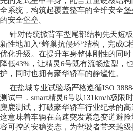
先的笼式星甲车身，配合五重硬核结构
全系统，构筑起覆盖整车的全维安全堡
的安全堡垒。
针对传统掀背车型尾部结构先天短板，s
新性地加入“蜂巢抗侵环”结构，完成C
优化升级。在提升车身整体刚性的同时
降低43%，让精灵6号既有流畅造型，
护，同时也拥有豪华轿车的静谧性。
在盐城专业试验场严格遵循ISO 388
测试中，smart精灵6号以131km/h极
麋鹿测试，打破豪华轿车行业纪录的高
这意味着车辆在高速突发紧急变道避险
容可控的安稳姿态，为驾驶者带来越级