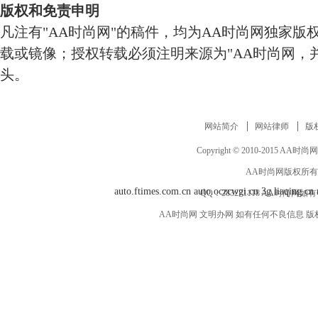
版权和免责申明
凡注有"AA时尚网"的稿件，均为AA时尚网独家版
载或镜像；授权转载必须注明来源为"AA时尚网，并
头。
网站简介
网站律师
版
Copyright © 2010-2015 AA时尚网 ww
AA时尚网版权所有
auto.ftimes.com.cn
auto.oczcwgi.cn
3g.liaqing.cn
QQ：
283271118
AA时尚网如有
AA时尚网 文明办网 如有任何不良信息 版权等其