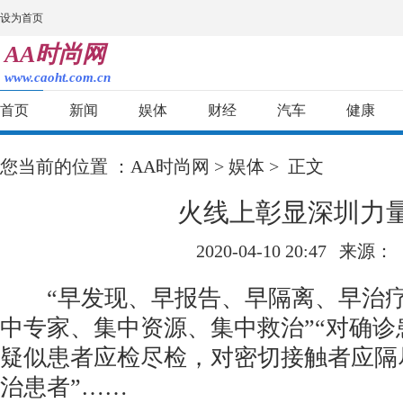
设为首页
AA时尚网
www.caoht.com.cn
首页
新闻
娱体
财经
汽车
健康
您当前的位置 ：
AA时尚网
>
娱体
> 正文
火线上彰显深圳力
2020-04-10 20:47
来源：
“早发现、早报告、早隔离、早治疗
中专家、集中资源、集中救治”“对确
疑似患者应检尽检，对密切接触者应隔
治患者”……