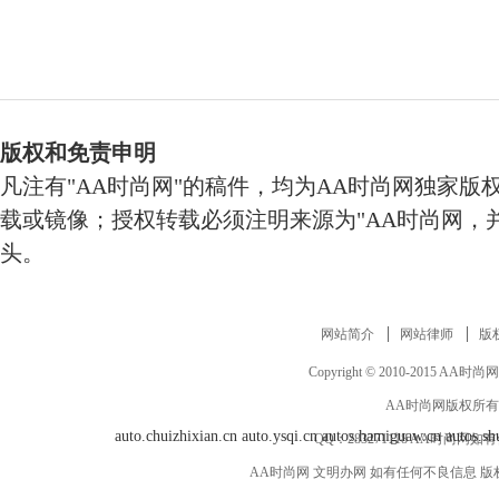
版权和免责申明
凡注有"AA时尚网"的稿件，均为AA时尚网独家版
载或镜像；授权转载必须注明来源为"AA时尚网，并
头。
网站简介
网站律师
版
Copyright © 2010-2015 AA时尚网 ww
AA时尚网版权所有
auto.chuizhixian.cn
auto.ysqi.cn
autos.hamiguaw.cn
autos.sh
QQ：
283271118
AA时尚网如有
AA时尚网 文明办网 如有任何不良信息 版权等其